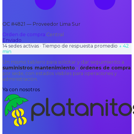
OC #4821 — Proveedor Lima Sur
Orden de compra
Central
Enviado
14 sedes activas · Tiempo de respuesta promedio
↓ 42
min
Un mismo tablero para solicitar y dar seguimiento a
suministros
,
mantenimiento
y
órdenes de compra
por sede, con estados visibles para operaciones y
administración.
Ya con nosotros